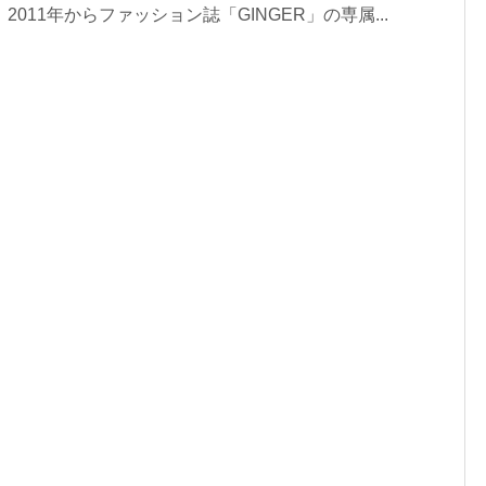
011年からファッション誌「GINGER」の専属...