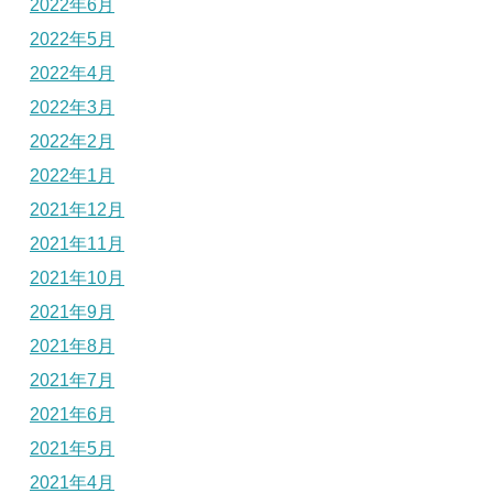
2022年6月
2022年5月
2022年4月
2022年3月
2022年2月
2022年1月
2021年12月
2021年11月
2021年10月
2021年9月
2021年8月
2021年7月
2021年6月
2021年5月
2021年4月