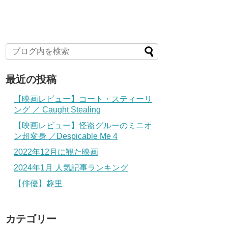
最近の投稿
【映画レビュー】コート・スティーリ
ング ／ Caught Stealing
【映画レビュー】怪盗グルーのミニオ
ン超変身 ／Despicable Me 4
2022年12月に観た映画
2024年1月 人気記事ランキング
【俳優】趣里
カテゴリー