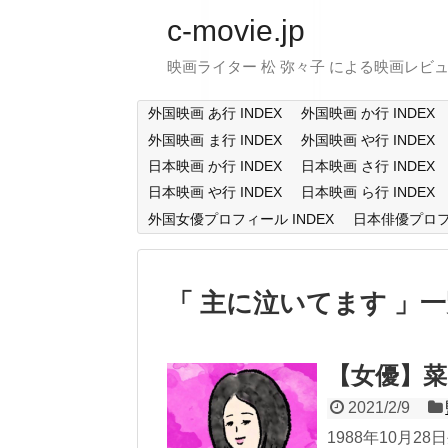
c-movie.jp
映画ライター 松 弥々子 による映画レビ
外国映画 あ行 INDEX
外国映画 か行 INDEX
外国映画 ま行 INDEX
外国映画 や行 INDEX
日本映画 か行 INDEX
日本映画 さ行 INDEX
日本映画 や行 INDEX
日本映画 ら行 INDEX
外国女優プロフィール INDEX
日本俳優プロフィ
主に泣いてます
一
【女優】菜
2021/2/9
1988年10月