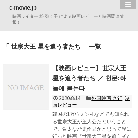
c-movie.jp
映画ライター 松 弥々子 による映画レビューと映画関連情
報！
世宗大王 星を追う者たち
一覧
【映画レビュー】世宗大王
星を追う者たち ／ 천문:하
늘에 묻는다
2020/8/14
外国映画 さ行
,
映
画レビュー
韓国の1万ウォン札などでも知られ
る世宗大王が主人公だということ
で、骨太な歴史作品かと思って観に
行った映画『世宗大王星を追う者た