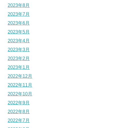
2023年8月
2023年7月
2023年6月
2023年5月
2023年4月
2023年3月
2023年2月
2023年1月
2022年12月
2022年11月
2022年10月
2022年9月
2022年8月
2022年7月