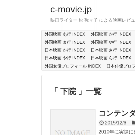
c-movie.jp
映画ライター 松 弥々子 による映画レビ
外国映画 あ行 INDEX
外国映画 か行 INDEX
外国映画 ま行 INDEX
外国映画 や行 INDEX
日本映画 か行 INDEX
日本映画 さ行 INDEX
日本映画 や行 INDEX
日本映画 ら行 INDEX
外国女優プロフィール INDEX
日本俳優プロフィ
下院
一覧
コンテンダー 
2015/12/6
2010年に実際