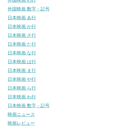
外国映画 わ行
外国映画 数字・記号
日本映画 あ行
日本映画 か行
日本映画 さ行
日本映画 た行
日本映画 な行
日本映画 は行
日本映画 ま行
日本映画 や行
日本映画 ら行
日本映画 わ行
日本映画 数字・記号
映画ニュース
映画レビュー