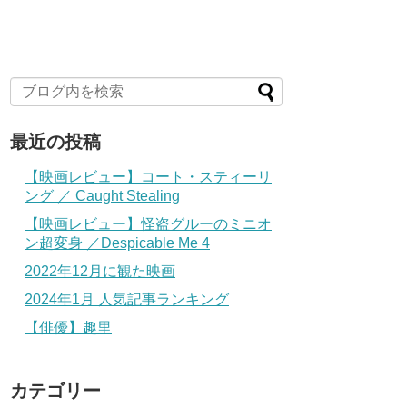
最近の投稿
【映画レビュー】コート・スティーリ
ング ／ Caught Stealing
【映画レビュー】怪盗グルーのミニオ
ン超変身 ／Despicable Me 4
2022年12月に観た映画
2024年1月 人気記事ランキング
【俳優】趣里
カテゴリー