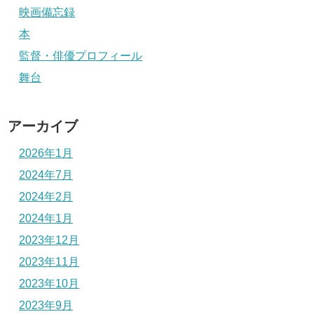
映画備忘録
本
監督・俳優プロフィール
舞台
アーカイブ
2026年1月
2024年7月
2024年2月
2024年1月
2023年12月
2023年11月
2023年10月
2023年9月