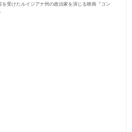
害を受けたルイジアナ州の政治家を演じる映画『コン
.