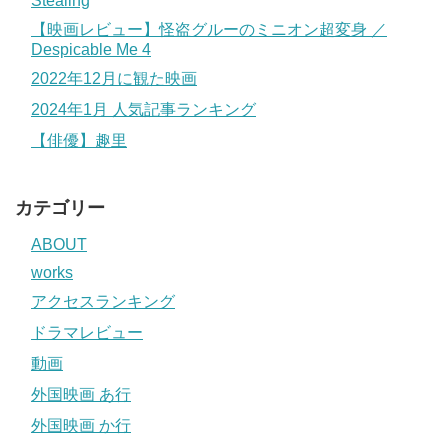
Stealing
【映画レビュー】怪盗グルーのミニオン超変身 ／
Despicable Me 4
2022年12月に観た映画
2024年1月 人気記事ランキング
【俳優】趣里
カテゴリー
ABOUT
works
アクセスランキング
ドラマレビュー
動画
外国映画 あ行
外国映画 か行