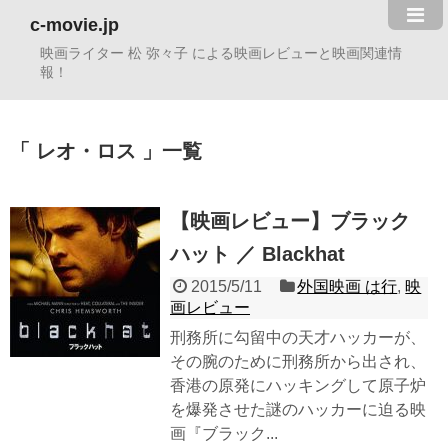
c-movie.jp
映画ライター 松 弥々子 による映画レビューと映画関連情
報！
レオ・ロス
一覧
【映画レビュー】ブラック
ハット ／ Blackhat
2015/5/11
外国映画 は行
,
映
画レビュー
刑務所に勾留中の天才ハッカーが、
その腕のために刑務所から出され、
香港の原発にハッキングして原子炉
を爆発させた謎のハッカーに迫る映
画『ブラック...