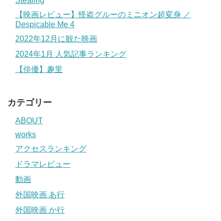
Stealing
【映画レビュー】怪盗グルーのミニオン超変身 ／
Despicable Me 4
2022年12月に観た映画
2024年1月 人気記事ランキング
【俳優】趣里
カテゴリー
ABOUT
works
アクセスランキング
ドラマレビュー
動画
外国映画 あ行
外国映画 か行