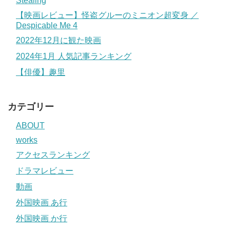
Stealing
【映画レビュー】怪盗グルーのミニオン超変身 ／
Despicable Me 4
2022年12月に観た映画
2024年1月 人気記事ランキング
【俳優】趣里
カテゴリー
ABOUT
works
アクセスランキング
ドラマレビュー
動画
外国映画 あ行
外国映画 か行