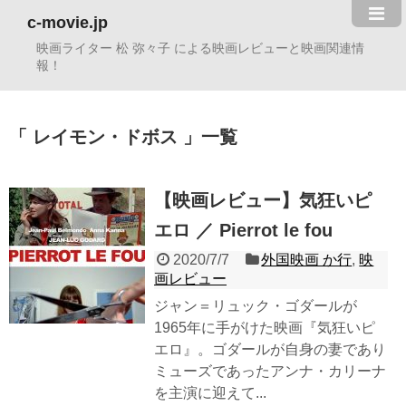
c-movie.jp
映画ライター 松 弥々子 による映画レビューと映画関連情
報！
レイモン・ドボス
一覧
【映画レビュー】気狂いピ
エロ ／ Pierrot le fou
2020/7/7
外国映画 か行
,
映
画レビュー
ジャン＝リュック・ゴダールが
1965年に手がけた映画『気狂いピ
エロ』。ゴダールが自身の妻であり
ミューズであったアンナ・カリーナ
を主演に迎えて...