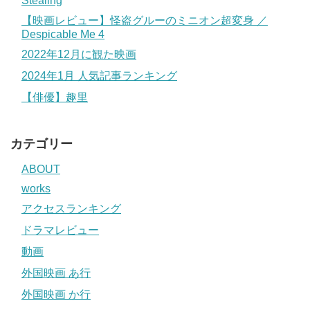
Stealing
【映画レビュー】怪盗グルーのミニオン超変身 ／
Despicable Me 4
2022年12月に観た映画
2024年1月 人気記事ランキング
【俳優】趣里
カテゴリー
ABOUT
works
アクセスランキング
ドラマレビュー
動画
外国映画 あ行
外国映画 か行