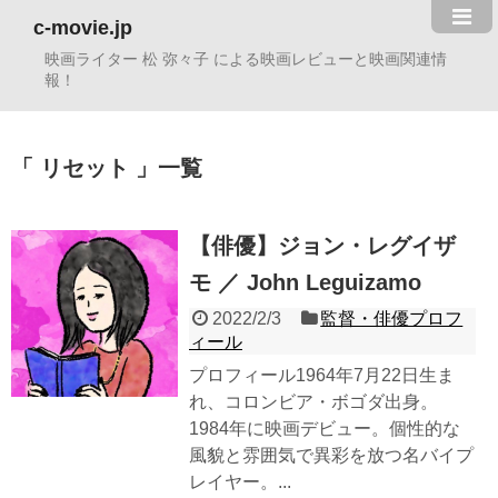
c-movie.jp
映画ライター 松 弥々子 による映画レビューと映画関連情
報！
リセット
一覧
【俳優】ジョン・レグイザ
モ ／ John Leguizamo
2022/2/3
監督・俳優プロフ
ィール
プロフィール1964年7月22日生ま
れ、コロンビア・ボゴダ出身。
1984年に映画デビュー。個性的な
風貌と雰囲気で異彩を放つ名バイプ
レイヤー。...