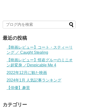
最近の投稿
【映画レビュー】コート・スティーリ
ング ／ Caught Stealing
【映画レビュー】怪盗グルーのミニオ
ン超変身 ／Despicable Me 4
2022年12月に観た映画
2024年1月 人気記事ランキング
【俳優】趣里
カテゴリー