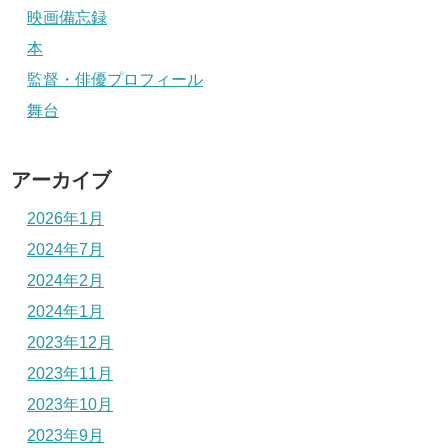
映画備忘録
本
監督・俳優プロフィール
舞台
アーカイブ
2026年1月
2024年7月
2024年2月
2024年1月
2023年12月
2023年11月
2023年10月
2023年9月