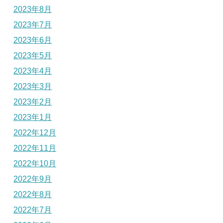
2023年8月
2023年7月
2023年6月
2023年5月
2023年4月
2023年3月
2023年2月
2023年1月
2022年12月
2022年11月
2022年10月
2022年9月
2022年8月
2022年7月