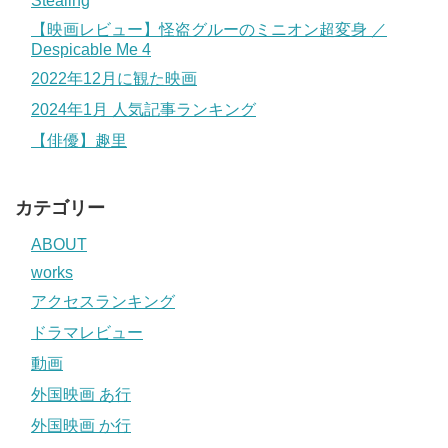
Stealing
【映画レビュー】怪盗グルーのミニオン超変身 ／
Despicable Me 4
2022年12月に観た映画
2024年1月 人気記事ランキング
【俳優】趣里
カテゴリー
ABOUT
works
アクセスランキング
ドラマレビュー
動画
外国映画 あ行
外国映画 か行