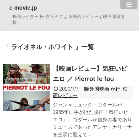
c-movie.jp
映画ライター 松 弥々子 による映画レビューと映画関連情
報！
ライオネル・ホワイト
一覧
【映画レビュー】気狂いピ
エロ ／ Pierrot le fou
2020/7/7
外国映画 か行
,
映
画レビュー
ジャン＝リュック・ゴダールが
1965年に手がけた映画『気狂いピ
エロ』。ゴダールが自身の妻であり
ミューズであったアンナ・カリーナ
を主演に迎えて...