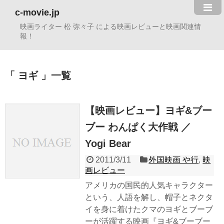
c-movie.jp
映画ライター 松 弥々子 による映画レビューと映画関連情
報！
ヨギ
一覧
【映画レビュー】ヨギ&ブー
ブー わんぱく大作戦 ／
Yogi Bear
2011/3/11
外国映画 や行
,
映
画レビュー
アメリカの国民的人気キャラクター
という、人語を解し、帽子とネクタ
イを身に着けたクマのヨギとブーブ
ーが活躍する映画『ヨギ&ブーブー