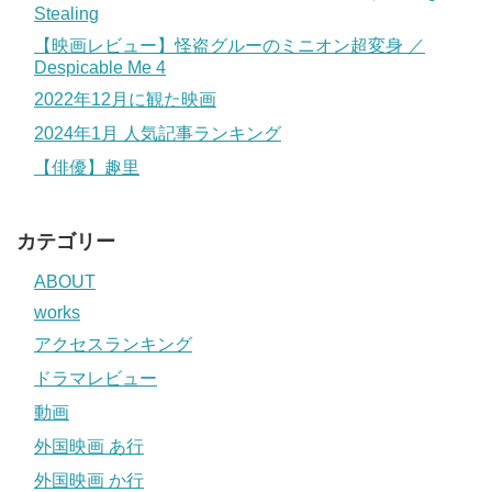
Stealing
【映画レビュー】怪盗グルーのミニオン超変身 ／
Despicable Me 4
2022年12月に観た映画
2024年1月 人気記事ランキング
【俳優】趣里
カテゴリー
ABOUT
works
アクセスランキング
ドラマレビュー
動画
外国映画 あ行
外国映画 か行