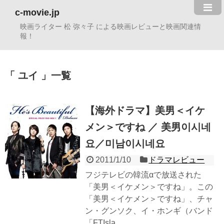
c-movie.jp
映画ライター 松 弥々子 による映画レビューと映画関連情
報！
ユイ
一覧
【海外ドラマ】美男＜イケ
メン＞ですね ／ 美男이시네
요／미남이시네요
2011/1/10
ドラマレビュー
フジテレビの韓流αで放送された
「美男＜イケメン＞ですね」。この
「美男＜イケメン＞ですね」、チャ
ン・グンソク、イ・ホンギ（バンド
「FTIsla...