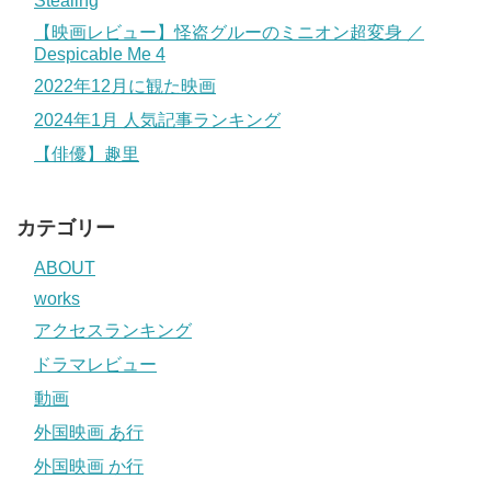
Stealing
【映画レビュー】怪盗グルーのミニオン超変身 ／
Despicable Me 4
2022年12月に観た映画
2024年1月 人気記事ランキング
【俳優】趣里
カテゴリー
ABOUT
works
アクセスランキング
ドラマレビュー
動画
外国映画 あ行
外国映画 か行