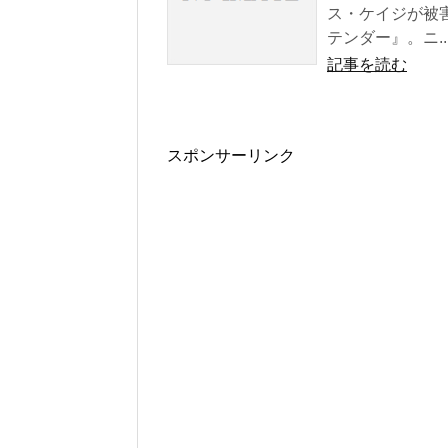
ス・ケイジが被
テンダー』。ニ..
記事を読む
スポンサーリンク