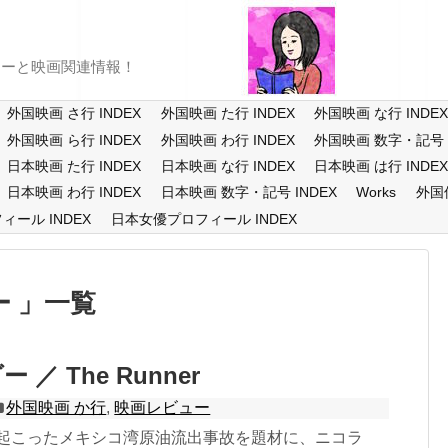
ューと映画関連情報！
外国映画 さ行 INDEX
外国映画 た行 INDEX
外国映画 な行 INDE
外国映画 ら行 INDEX
外国映画 わ行 INDEX
外国映画 数字・記号 I
日本映画 た行 INDEX
日本映画 な行 INDEX
日本映画 は行 INDE
日本映画 わ行 INDEX
日本映画 数字・記号 INDEX
Works
外国
ール INDEX
日本女優プロフィール INDEX
ー
一覧
／ The Runner
外国映画 か行
,
映画レビュー
に起こったメキシコ湾原油流出事故を題材に、ニコラ