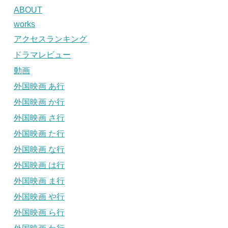
ABOUT
works
アクセスランキング
ドラマレビュー
動画
外国映画 あ行
外国映画 か行
外国映画 さ行
外国映画 た行
外国映画 な行
外国映画 は行
外国映画 ま行
外国映画 や行
外国映画 ら行