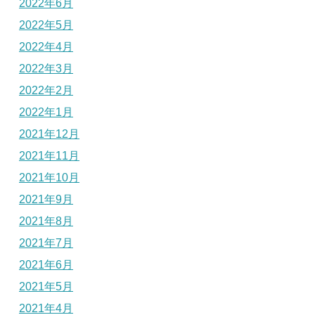
2022年6月
2022年5月
2022年4月
2022年3月
2022年2月
2022年1月
2021年12月
2021年11月
2021年10月
2021年9月
2021年8月
2021年7月
2021年6月
2021年5月
2021年4月