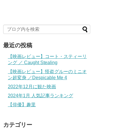
最近の投稿
【映画レビュー】コート・スティーリ
ング ／ Caught Stealing
【映画レビュー】怪盗グルーのミニオ
ン超変身 ／Despicable Me 4
2022年12月に観た映画
2024年1月 人気記事ランキング
【俳優】趣里
カテゴリー