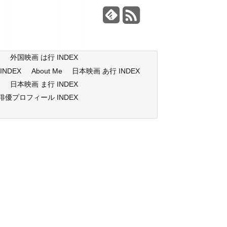
X
外国映画 は行 INDEX
NDEX
About Me
日本映画 あ行 INDEX
X
日本映画 ま行 INDEX
俳優プロフィール INDEX