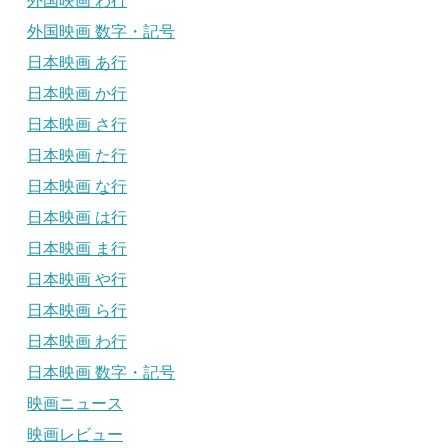
外国映画 わ行
外国映画 数字・記号
日本映画 あ行
日本映画 か行
日本映画 さ行
日本映画 た行
日本映画 な行
日本映画 は行
日本映画 ま行
日本映画 や行
日本映画 ら行
日本映画 わ行
日本映画 数字・記号
映画ニュース
映画レビュー