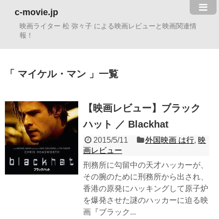
c-movie.jp
映画ライター 松 弥々子 による映画レビューと映画関連情
報！
マイケル・マン
一覧
【映画レビュー】ブラック
ハット ／ Blackhat
2015/5/11
外国映画 は行
,
映
画レビュー
刑務所に勾留中の天才ハッカーが、
その腕のために刑務所から出され、
香港の原発にハッキングして原子炉
を爆発させた謎のハッカーに迫る映
画『ブラック...