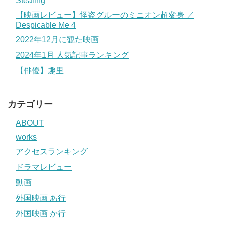
Stealing
【映画レビュー】怪盗グルーのミニオン超変身 ／
Despicable Me 4
2022年12月に観た映画
2024年1月 人気記事ランキング
【俳優】趣里
カテゴリー
ABOUT
works
アクセスランキング
ドラマレビュー
動画
外国映画 あ行
外国映画 か行