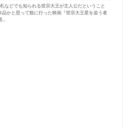
ン札などでも知られる世宗大王が主人公だということ
作品かと思って観に行った映画『世宗大王星を追う者
..