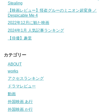
Stealing
【映画レビュー】怪盗グルーのミニオン超変身 ／
Despicable Me 4
2022年12月に観た映画
2024年1月 人気記事ランキング
【俳優】趣里
カテゴリー
ABOUT
works
アクセスランキング
ドラマレビュー
動画
外国映画 あ行
外国映画 か行