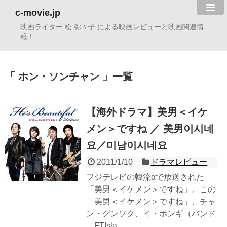
c-movie.jp
映画ライター 松 弥々子 による映画レビューと映画関連情
報！
ホン・ソンチャン
一覧
【海外ドラマ】美男＜イケ
メン＞ですね ／ 美男이시네
요／미남이시네요
2011/1/10
ドラマレビュー
フジテレビの韓流αで放送された
「美男＜イケメン＞ですね」。この
「美男＜イケメン＞ですね」、チャ
ン・グンソク、イ・ホンギ（バンド
「FTIsla...