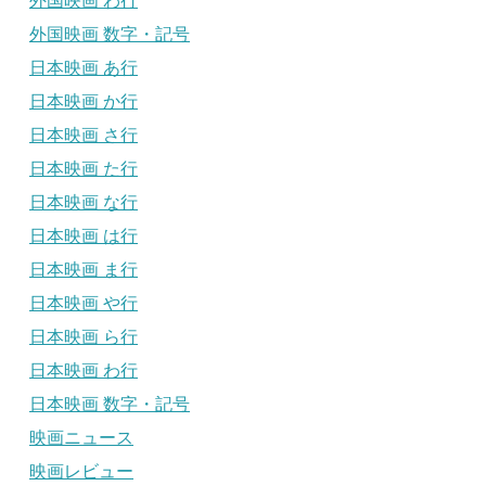
外国映画 わ行
外国映画 数字・記号
日本映画 あ行
日本映画 か行
日本映画 さ行
日本映画 た行
日本映画 な行
日本映画 は行
日本映画 ま行
日本映画 や行
日本映画 ら行
日本映画 わ行
日本映画 数字・記号
映画ニュース
映画レビュー