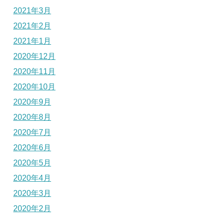
2021年3月
2021年2月
2021年1月
2020年12月
2020年11月
2020年10月
2020年9月
2020年8月
2020年7月
2020年6月
2020年5月
2020年4月
2020年3月
2020年2月