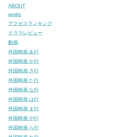
ABOUT
works
アクセスランキング
ドラマレビュー
動画
外国映画 あ行
外国映画 か行
外国映画 さ行
外国映画 た行
外国映画 な行
外国映画 は行
外国映画 ま行
外国映画 や行
外国映画 ら行