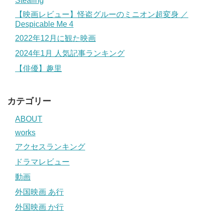
Stealing
【映画レビュー】怪盗グルーのミニオン超変身 ／
Despicable Me 4
2022年12月に観た映画
2024年1月 人気記事ランキング
【俳優】趣里
カテゴリー
ABOUT
works
アクセスランキング
ドラマレビュー
動画
外国映画 あ行
外国映画 か行