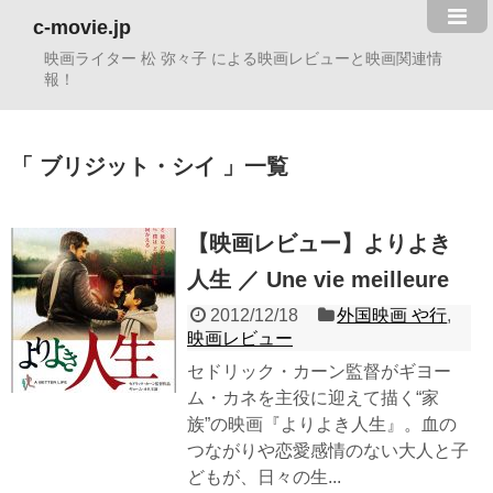
c-movie.jp
映画ライター 松 弥々子 による映画レビューと映画関連情
報！
ブリジット・シイ
一覧
【映画レビュー】よりよき
人生 ／ Une vie meilleure
2012/12/18
外国映画 や行
,
映画レビュー
セドリック・カーン監督がギヨー
ム・カネを主役に迎えて描く“家
族”の映画『よりよき人生』。血の
つながりや恋愛感情のない大人と子
どもが、日々の生...