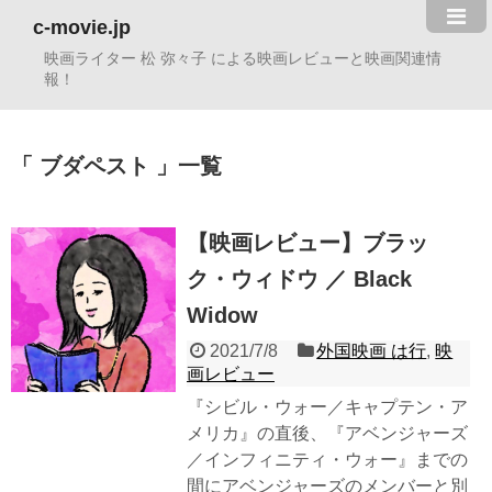
c-movie.jp
映画ライター 松 弥々子 による映画レビューと映画関連情
報！
ブダペスト
一覧
【映画レビュー】ブラッ
ク・ウィドウ ／ Black
Widow
2021/7/8
外国映画 は行
,
映
画レビュー
『シビル・ウォー／キャプテン・ア
メリカ』の直後、『アベンジャーズ
／インフィニティ・ウォー』までの
間にアベンジャーズのメンバーと別