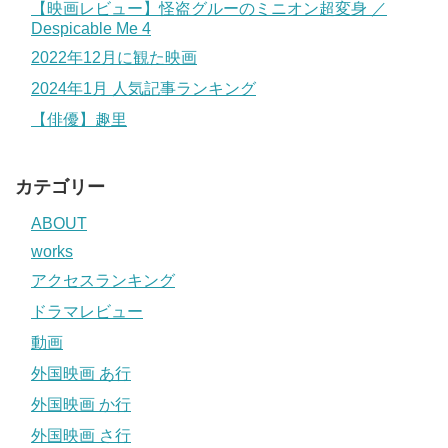
【映画レビュー】怪盗グルーのミニオン超変身 ／
Despicable Me 4
2022年12月に観た映画
2024年1月 人気記事ランキング
【俳優】趣里
カテゴリー
ABOUT
works
アクセスランキング
ドラマレビュー
動画
外国映画 あ行
外国映画 か行
外国映画 さ行