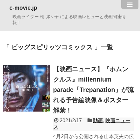
c-movie.jp
映画ライター 松 弥々子 による映画レビューと映画関連情
報！
ビッグスピリッツコミックス
一覧
【映画ニュース】『ホムン
クルス』millennium
parade「Trepanation」が流
れる予告編映像＆ポスター
解禁！
2021/2/17
動画
,
映画ニュー
ス
4月2日から公開される山本英夫の伝