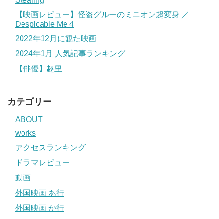
Stealing
【映画レビュー】怪盗グルーのミニオン超変身 ／
Despicable Me 4
2022年12月に観た映画
2024年1月 人気記事ランキング
【俳優】趣里
カテゴリー
ABOUT
works
アクセスランキング
ドラマレビュー
動画
外国映画 あ行
外国映画 か行