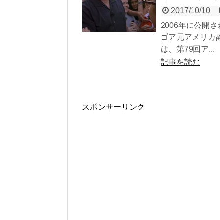
2017/10/10
2006年に公
ゴア元アメリカ
は、第79回ア...
記事を読む
スポンサーリンク