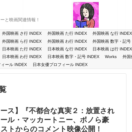
ューと映画関連情報！
外国映画 さ行 INDEX
外国映画 た行 INDEX
外国映画 な行 INDE
外国映画 ら行 INDEX
外国映画 わ行 INDEX
外国映画 数字・記号 I
日本映画 た行 INDEX
日本映画 な行 INDEX
日本映画 は行 INDE
日本映画 わ行 INDEX
日本映画 数字・記号 INDEX
Works
外国
ール INDEX
日本女優プロフィール INDEX
覧
ュース】『不都合な真実２：放置され
ポール・マッカートニー、ボノら豪
ィストからのコメント映像公開！