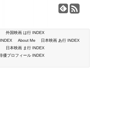
X
外国映画 は行 INDEX
NDEX
About Me
日本映画 あ行 INDEX
X
日本映画 ま行 INDEX
俳優プロフィール INDEX