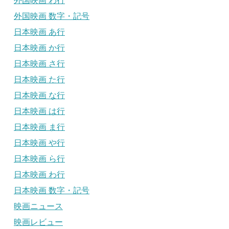
外国映画 わ行
外国映画 数字・記号
日本映画 あ行
日本映画 か行
日本映画 さ行
日本映画 た行
日本映画 な行
日本映画 は行
日本映画 ま行
日本映画 や行
日本映画 ら行
日本映画 わ行
日本映画 数字・記号
映画ニュース
映画レビュー