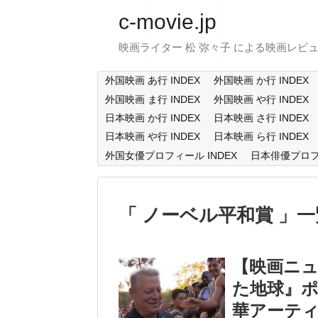
c-movie.jp
映画ライター 松 弥々子 による映画レビ
外国映画 あ行 INDEX
外国映画 か行 INDEX
外国映画 ま行 INDEX
外国映画 や行 INDEX
日本映画 か行 INDEX
日本映画 さ行 INDEX
日本映画 や行 INDEX
日本映画 ら行 INDEX
外国女優プロフィール INDEX
日本俳優プロフィ
ノーベル平和賞
一
【映画ニ
た地球』
華アーテ