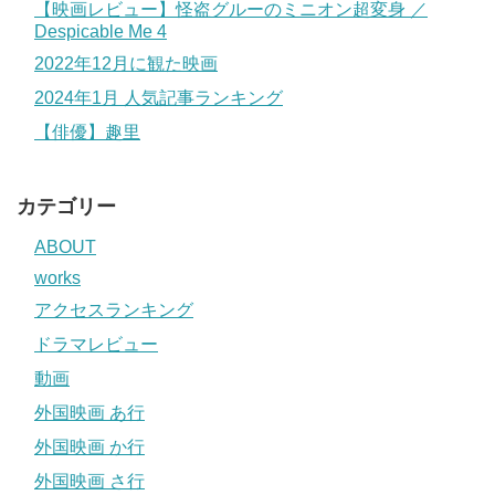
【映画レビュー】怪盗グルーのミニオン超変身 ／
Despicable Me 4
2022年12月に観た映画
2024年1月 人気記事ランキング
【俳優】趣里
カテゴリー
ABOUT
works
アクセスランキング
ドラマレビュー
動画
外国映画 あ行
外国映画 か行
外国映画 さ行