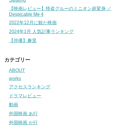
Stealing
【映画レビュー】怪盗グルーのミニオン超変身 ／
Despicable Me 4
2022年12月に観た映画
2024年1月 人気記事ランキング
【俳優】趣里
カテゴリー
ABOUT
works
アクセスランキング
ドラマレビュー
動画
外国映画 あ行
外国映画 か行