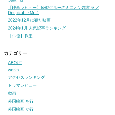
Stealing
【映画レビュー】怪盗グルーのミニオン超変身 ／
Despicable Me 4
2022年12月に観た映画
2024年1月 人気記事ランキング
【俳優】趣里
カテゴリー
ABOUT
works
アクセスランキング
ドラマレビュー
動画
外国映画 あ行
外国映画 か行