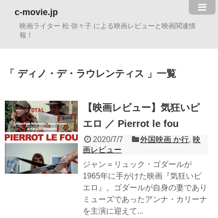
c-movie.jp
映画ライター 松 弥々子 による映画レビューと映画関連情
報！
ディノ・デ・ラウレンティス
一覧
【映画レビュー】気狂いピ
エロ ／ Pierrot le fou
2020/7/7
外国映画 か行
,
映
画レビュー
ジャン＝リュック・ゴダールが
1965年に手がけた映画『気狂いピ
エロ』。ゴダールが自身の妻であり
ミューズであったアンナ・カリーナ
を主演に迎えて...