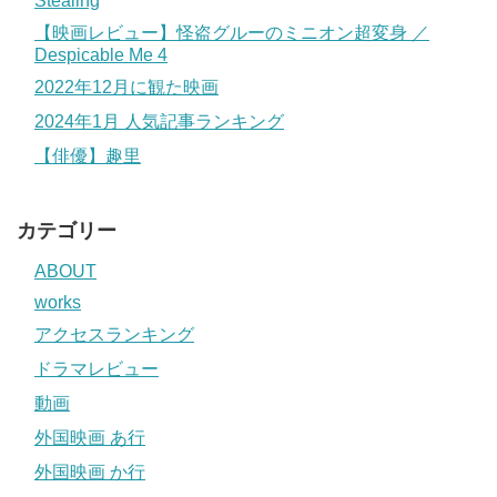
Stealing
【映画レビュー】怪盗グルーのミニオン超変身 ／
Despicable Me 4
2022年12月に観た映画
2024年1月 人気記事ランキング
【俳優】趣里
カテゴリー
ABOUT
works
アクセスランキング
ドラマレビュー
動画
外国映画 あ行
外国映画 か行