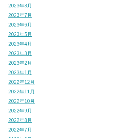
2023年8月
2023年7月
2023年6月
2023年5月
2023年4月
2023年3月
2023年2月
2023年1月
2022年12月
2022年11月
2022年10月
2022年9月
2022年8月
2022年7月