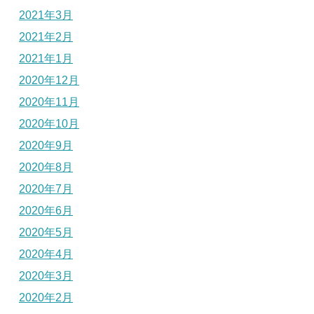
2021年3月
2021年2月
2021年1月
2020年12月
2020年11月
2020年10月
2020年9月
2020年8月
2020年7月
2020年6月
2020年5月
2020年4月
2020年3月
2020年2月