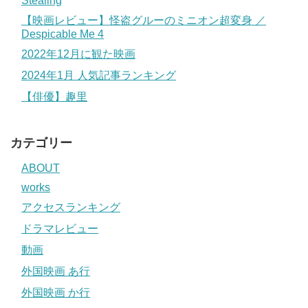
Stealing
【映画レビュー】怪盗グルーのミニオン超変身 ／
Despicable Me 4
2022年12月に観た映画
2024年1月 人気記事ランキング
【俳優】趣里
カテゴリー
ABOUT
works
アクセスランキング
ドラマレビュー
動画
外国映画 あ行
外国映画 か行