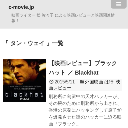
c-movie.jp
映画ライター 松 弥々子 による映画レビューと映画関連情
報！
タン・ウェイ
一覧
【映画レビュー】ブラック
ハット ／ Blackhat
2015/5/11
外国映画 は行
,
映
画レビュー
刑務所に勾留中の天才ハッカーが、
その腕のために刑務所から出され、
香港の原発にハッキングして原子炉
を爆発させた謎のハッカーに迫る映
画『ブラック...