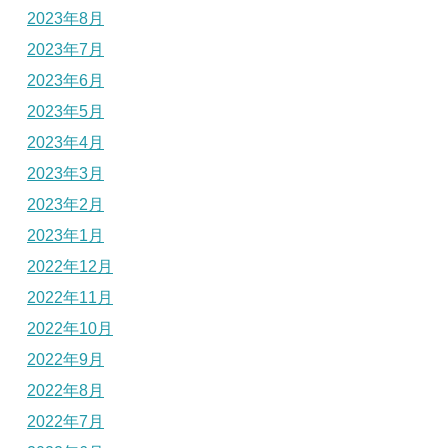
2023年8月
2023年7月
2023年6月
2023年5月
2023年4月
2023年3月
2023年2月
2023年1月
2022年12月
2022年11月
2022年10月
2022年9月
2022年8月
2022年7月