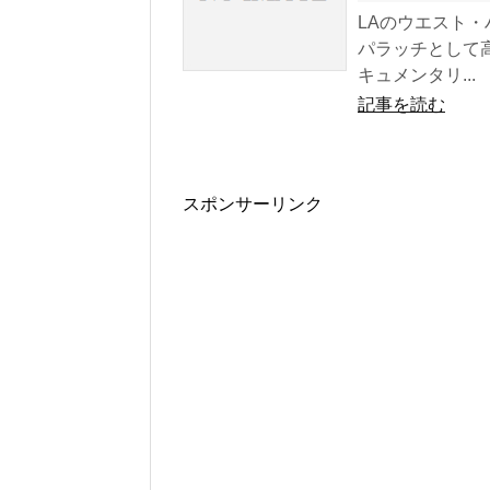
LAのウエスト
パラッチとして
キュメンタリ...
記事を読む
スポンサーリンク