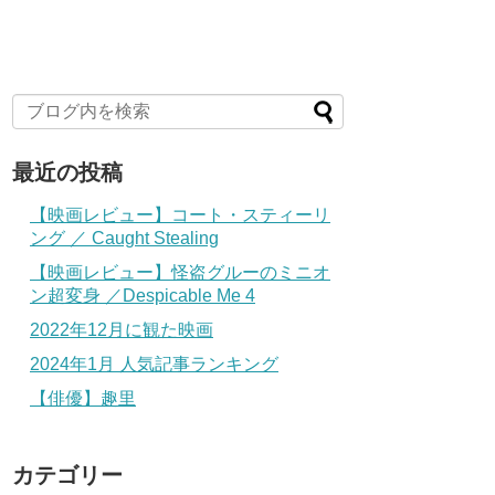
最近の投稿
【映画レビュー】コート・スティーリ
ング ／ Caught Stealing
【映画レビュー】怪盗グルーのミニオ
ン超変身 ／Despicable Me 4
2022年12月に観た映画
2024年1月 人気記事ランキング
【俳優】趣里
カテゴリー