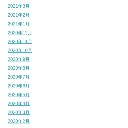
2021年3月
2021年2月
2021年1月
2020年12月
2020年11月
2020年10月
2020年9月
2020年8月
2020年7月
2020年6月
2020年5月
2020年4月
2020年3月
2020年2月