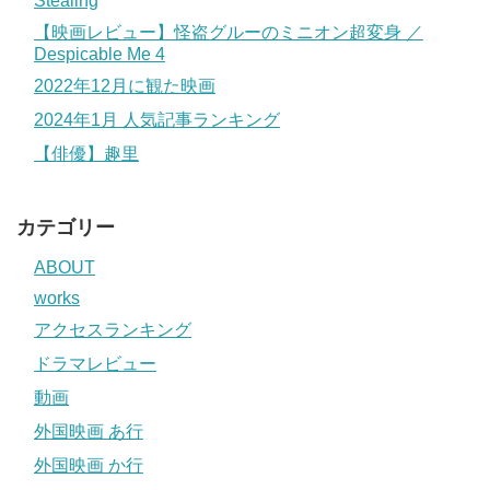
Stealing
【映画レビュー】怪盗グルーのミニオン超変身 ／
Despicable Me 4
2022年12月に観た映画
2024年1月 人気記事ランキング
【俳優】趣里
カテゴリー
ABOUT
works
アクセスランキング
ドラマレビュー
動画
外国映画 あ行
外国映画 か行