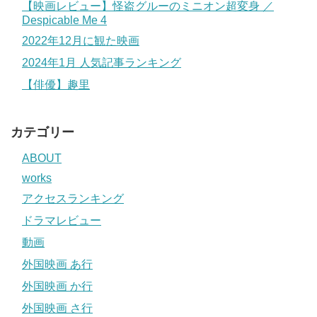
【映画レビュー】怪盗グルーのミニオン超変身 ／
Despicable Me 4
2022年12月に観た映画
2024年1月 人気記事ランキング
【俳優】趣里
カテゴリー
ABOUT
works
アクセスランキング
ドラマレビュー
動画
外国映画 あ行
外国映画 か行
外国映画 さ行