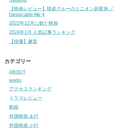
Stealing
【映画レビュー】怪盗グルーのミニオン超変身 ／
Despicable Me 4
2022年12月に観た映画
2024年1月 人気記事ランキング
【俳優】趣里
カテゴリー
ABOUT
works
アクセスランキング
ドラマレビュー
動画
外国映画 あ行
外国映画 か行