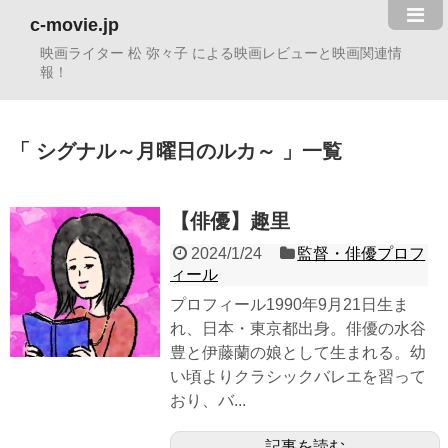
c-movie.jp
映画ライター 松 弥々子 による映画レビューと映画関連情
報！
シグナル～月曜日のルカ～
一覧
【俳優】趣里
2024/1/24
監督・俳優プロフ
ィール
プロフィール1990年9月21日生ま
れ、日本・東京都出身。俳優の水谷
豊と伊藤蘭の娘として生まれる。幼
い頃よりクラシックバレエを習って
おり、バ...
記事を読む