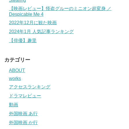
Stealing
【映画レビュー】怪盗グルーのミニオン超変身 ／
Despicable Me 4
2022年12月に観た映画
2024年1月 人気記事ランキング
【俳優】趣里
カテゴリー
ABOUT
works
アクセスランキング
ドラマレビュー
動画
外国映画 あ行
外国映画 か行