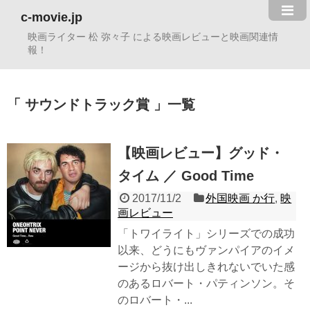
c-movie.jp
映画ライター 松 弥々子 による映画レビューと映画関連情
報！
サウンドトラック賞
一覧
【映画レビュー】グッド・
タイム ／ Good Time
2017/11/2
外国映画 か行
,
映
画レビュー
「トワイライト」シリーズでの成功
以来、どうにもヴァンパイアのイメ
ージから抜け出しきれないでいた感
のあるロバート・パティンソン。そ
のロバート・...