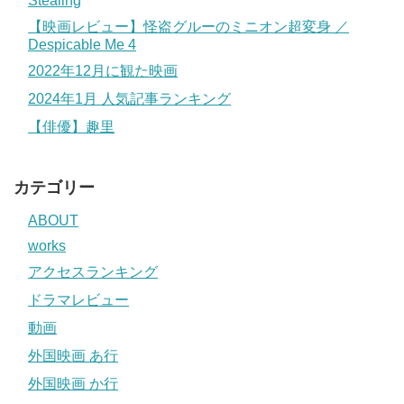
Stealing
【映画レビュー】怪盗グルーのミニオン超変身 ／
Despicable Me 4
2022年12月に観た映画
2024年1月 人気記事ランキング
【俳優】趣里
カテゴリー
ABOUT
works
アクセスランキング
ドラマレビュー
動画
外国映画 あ行
外国映画 か行