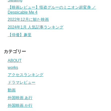
Stealing
【映画レビュー】怪盗グルーのミニオン超変身 ／
Despicable Me 4
2022年12月に観た映画
2024年1月 人気記事ランキング
【俳優】趣里
カテゴリー
ABOUT
works
アクセスランキング
ドラマレビュー
動画
外国映画 あ行
外国映画 か行