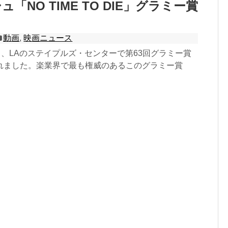
「NO TIME TO DIE」グラミー賞
動画
,
映画ニュース
日、LAのステイプルズ・センターで第63回グラミー賞
れました。楽業界で最も権威のあるこのグラミー賞