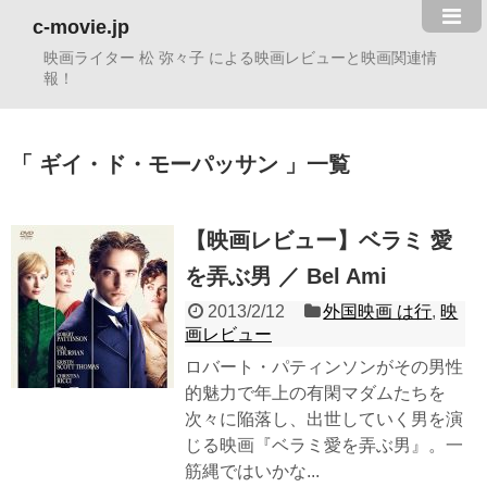
c-movie.jp
映画ライター 松 弥々子 による映画レビューと映画関連情
報！
ギイ・ド・モーパッサン
一覧
【映画レビュー】ベラミ 愛
を弄ぶ男 ／ Bel Ami
2013/2/12
外国映画 は行
,
映
画レビュー
ロバート・パティンソンがその男性
的魅力で年上の有閑マダムたちを
次々に陥落し、出世していく男を演
じる映画『ベラミ愛を弄ぶ男』。一
筋縄ではいかな...