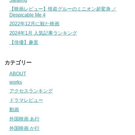
Stealing
【映画レビュー】怪盗グルーのミニオン超変身 ／
Despicable Me 4
2022年12月に観た映画
2024年1月 人気記事ランキング
【俳優】趣里
カテゴリー
ABOUT
works
アクセスランキング
ドラマレビュー
動画
外国映画 あ行
外国映画 か行