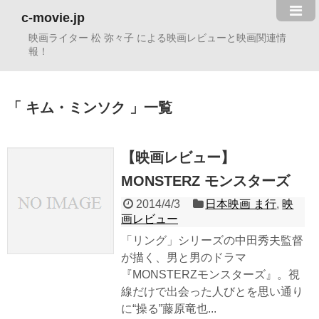
c-movie.jp
映画ライター 松 弥々子 による映画レビューと映画関連情
報！
キム・ミンソク
一覧
【映画レビュー】
MONSTERZ モンスターズ
2014/4/3
日本映画 ま行
,
映
画レビュー
「リング」シリーズの中田秀夫監督
が描く、男と男のドラマ
『MONSTERZモンスターズ』。視
線だけで出会った人びとを思い通り
に“操る”藤原竜也...