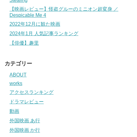
Stealing
【映画レビュー】怪盗グルーのミニオン超変身 ／
Despicable Me 4
2022年12月に観た映画
2024年1月 人気記事ランキング
【俳優】趣里
カテゴリー
ABOUT
works
アクセスランキング
ドラマレビュー
動画
外国映画 あ行
外国映画 か行