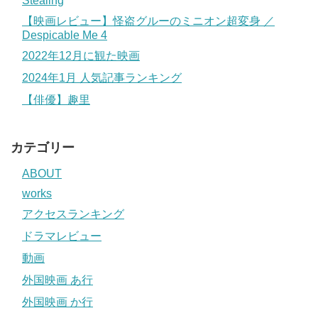
Stealing
【映画レビュー】怪盗グルーのミニオン超変身 ／
Despicable Me 4
2022年12月に観た映画
2024年1月 人気記事ランキング
【俳優】趣里
カテゴリー
ABOUT
works
アクセスランキング
ドラマレビュー
動画
外国映画 あ行
外国映画 か行