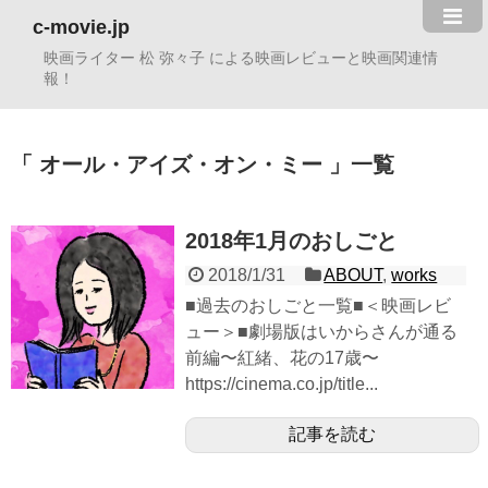
c-movie.jp
映画ライター 松 弥々子 による映画レビューと映画関連情
報！
オール・アイズ・オン・ミー
一覧
2018年1月のおしごと
2018/1/31
ABOUT
,
works
■過去のおしごと一覧■＜映画レビ
ュー＞■劇場版はいからさんが通る
前編〜紅緒、花の17歳〜
https://cinema.co.jp/title...
記事を読む