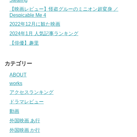
Stealing
【映画レビュー】怪盗グルーのミニオン超変身 ／
Despicable Me 4
2022年12月に観た映画
2024年1月 人気記事ランキング
【俳優】趣里
カテゴリー
ABOUT
works
アクセスランキング
ドラマレビュー
動画
外国映画 あ行
外国映画 か行