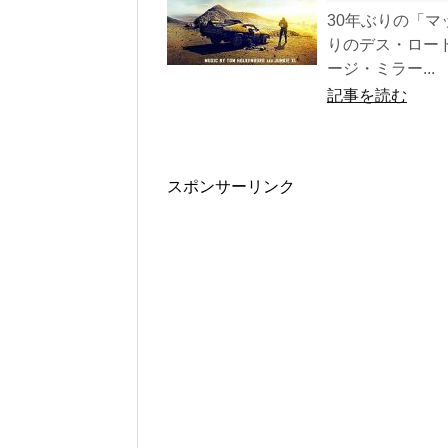
30︎年ぶりの「
りのデス・ロー
ージ・ミラー...
記事を読む
スポンサーリンク