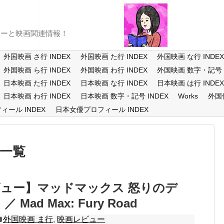
ューと映画関連情報！
外国映画 さ行 INDEX
外国映画 た行 INDEX
外国映画 な行 INDE
外国映画 ら行 INDEX
外国映画 わ行 INDEX
外国映画 数字・記号 I
日本映画 た行 INDEX
日本映画 な行 INDEX
日本映画 は行 INDE
日本映画 わ行 INDEX
日本映画 数字・記号 INDEX
Works
外国
ール INDEX
日本女優プロフィール INDEX
一覧
ュー】マッドマックス 怒りのデ
 Mad Max: Fury Road
外国映画 ま行
,
映画レビュー