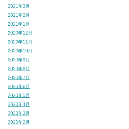
2021年3月
2021年2月
2021年1月
2020年12月
2020年11月
2020年10月
2020年9月
2020年8月
2020年7月
2020年6月
2020年5月
2020年4月
2020年3月
2020年2月