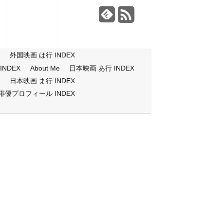
X
外国映画 は行 INDEX
NDEX
About Me
日本映画 あ行 INDEX
X
日本映画 ま行 INDEX
俳優プロフィール INDEX