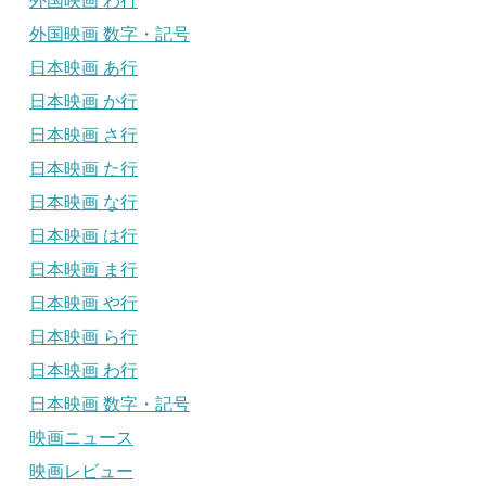
外国映画 わ行
外国映画 数字・記号
日本映画 あ行
日本映画 か行
日本映画 さ行
日本映画 た行
日本映画 な行
日本映画 は行
日本映画 ま行
日本映画 や行
日本映画 ら行
日本映画 わ行
日本映画 数字・記号
映画ニュース
映画レビュー