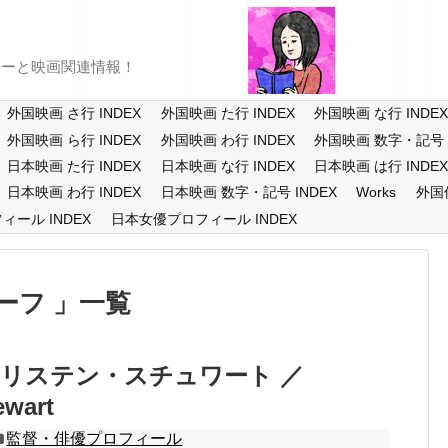
ューと映画関連情報！
外国映画 さ行 INDEX
外国映画 た行 INDEX
外国映画 な行 INDE
外国映画 ら行 INDEX
外国映画 わ行 INDEX
外国映画 数字・記号 I
日本映画 た行 INDEX
日本映画 な行 INDEX
日本映画 は行 INDE
日本映画 わ行 INDEX
日本映画 数字・記号 INDEX
Works
外国
ール INDEX
日本女優プロフィール INDEX
ーフ
一覧
リステン・スチュワート ／
ewart
監督・俳優プロフィール