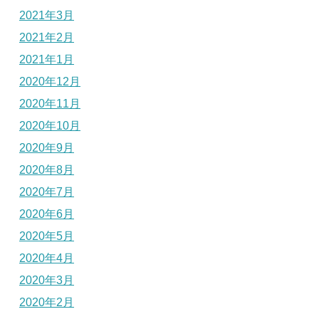
2021年3月
2021年2月
2021年1月
2020年12月
2020年11月
2020年10月
2020年9月
2020年8月
2020年7月
2020年6月
2020年5月
2020年4月
2020年3月
2020年2月