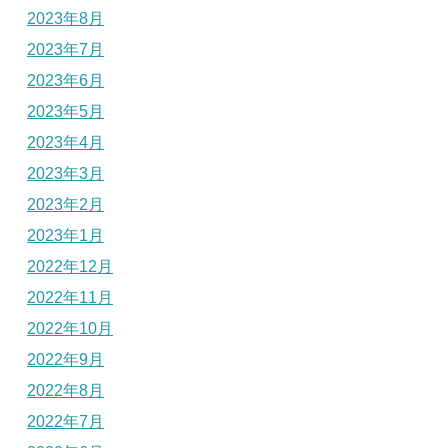
2023年8月
2023年7月
2023年6月
2023年5月
2023年4月
2023年3月
2023年2月
2023年1月
2022年12月
2022年11月
2022年10月
2022年9月
2022年8月
2022年7月