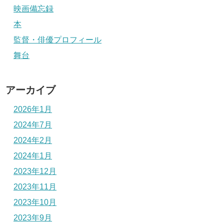
映画備忘録
本
監督・俳優プロフィール
舞台
アーカイブ
2026年1月
2024年7月
2024年2月
2024年1月
2023年12月
2023年11月
2023年10月
2023年9月