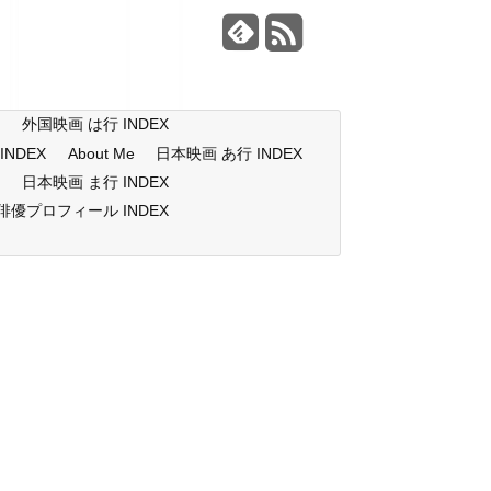
X
外国映画 は行 INDEX
NDEX
About Me
日本映画 あ行 INDEX
X
日本映画 ま行 INDEX
俳優プロフィール INDEX