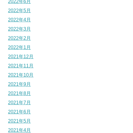
2022年6月
2022年5月
2022年4月
2022年3月
2022年2月
2022年1月
2021年12月
2021年11月
2021年10月
2021年9月
2021年8月
2021年7月
2021年6月
2021年5月
2021年4月