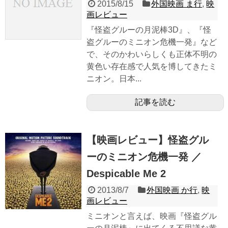
2015/8/15
外国映画 ま行
,
映
画レビュー
『怪盗グルーの月泥棒3D』、『怪
盗グルーのミニオン危機一発』など
で、そのかわいらしくも正体不明の
黄色い存在感で人気を博してきたミ
ニオン。日本...
記事を読む
【映画レビュー】怪盗グル
ーのミニオン危機一発 ／
Despicable Me 2
2013/8/7
外国映画 か行
,
映
画レビュー
ミニオンと言えば、映画『怪盗グル