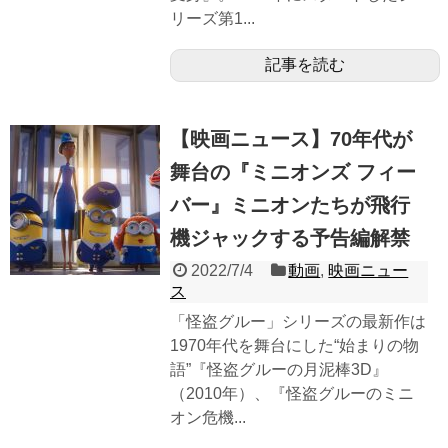
リーズ第1...
記事を読む
【映画ニュース】70年代が
舞台の『ミニオンズ フィー
バー』ミニオンたちが飛行
機ジャックする予告編解禁
2022/7/4
動画
,
映画ニュー
ス
「怪盗グルー」シリーズの最新作は
1970年代を舞台にした“始まりの物
語”『怪盗グルーの月泥棒3D』
（2010年）、『怪盗グルーのミニ
オン危機...