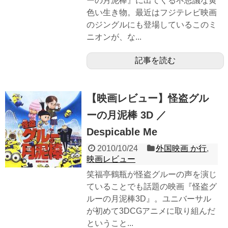
ーの月泥棒』に出てくる不思議な黄
色い生き物。最近はフジテレビ映画
のジングルにも登場しているこのミ
ニオンが、な...
記事を読む
【映画レビュー】怪盗グル
ーの月泥棒 3D ／
Despicable Me
2010/10/24
外国映画 か行
,
映画レビュー
笑福亭鶴瓶が怪盗グルーの声を演じ
ていることでも話題の映画『怪盗グ
ルーの月泥棒3D』。ユニバーサル
が初めて3DCGアニメに取り組んだ
ということ...