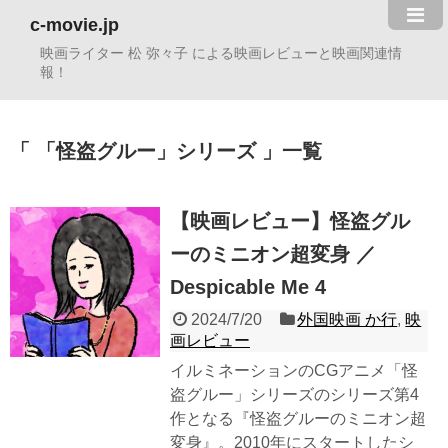
c-movie.jp
映画ライター 松 弥々子 による映画レビューと映画関連情
報！
「怪盗グルー」シリーズ
一覧
【映画レビュー】怪盗グル
ーのミニオン超変身 ／
Despicable Me 4
2024/7/20
外国映画 か行
,
映
画レビュー
イルミネーションのCGアニメ「怪
盗グルー」シリーズのシリーズ第4
作となる『怪盗グルーのミニオン超
変身』。2010年にスタートしたシ