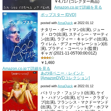
￥4,717 (コレクター商品)
Amazon.co.jpで詳細を見る
ポップスター [DVD]
posted with
AmaQuick
at 2022.01.12
ナタリー・ポートマン(出演), ジュー
ド・ロウ(出演), ステイシー・マーティ
ン(出演), ラフィー・キャシディ(出演),
ウィレム・デフォー(ナレーション)(出
演), ブラディ・コーベット(監督)
ギャガ (2021-11-05T00:00:01Z)
￥1,460
Amazon.co.jpで詳細を見る
あの頃ペニー・レインと
[AmazonDVDコレクション]
posted with
AmaQuick
at 2022.01.12
パトリック・フュジット(出演), ケイ
ト・ハドソン(出演), ビリー・クラダッ
プ(出演), フランシス・マクドーマンド
(出演), フィリップ・シーモア・ホフマ