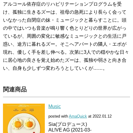
アルコール依存症のリハビリテーションプログラムを受
け、孤独に生きるズーは、祖母の急死により長らく会って
いなかった自閉症の妹・ミュージックと暮らすことに。頭
の中ではいつも音楽が鳴り響く色とりどりの世界が広がっ
ているが、周囲の変化に敏感なミュージックとの生活に戸
惑い、途方に暮れるズー。そこへアパートの隣人・エボが
現れ、優しく手を差し伸べる。次第に3人での穏やかな日々
に居心地の良さを覚え始めたズーは、孤独や弱さと向き合
い、自身も少しずつ変わろうとしていくが……。
関連商品
Music
posted with
AmaQuick
at 2022.01.12
Sia(プロデュース)
AL!VE AG (2021-03-