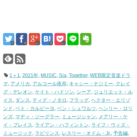
0
0
0
1＋1
,
2021年
,
MUSIC
,
Sia
,
Together
,
WEB限定音楽ドラ
マ
,
アメリカ
,
アルコール依存
,
キャシー・ナジミー
,
クレイ
グ・デレオン
,
ケイト・ハドソン
,
シーア
,
ジュリエット・ル
イス
,
ダンス
,
ティグ・ノタロ
,
フラッグ
,
ヘクター・エリゾ
ンド
,
ベト・カルビーヨ
,
ベン・シュワルツ
,
ヘンリー・ロリ
ンズ
,
マディ・ジーグラー
,
ミュージシャン
,
メアリー・ケ
イ・プレイス
,
ライアン・ハフィントン
,
ライフ・ウィズ・
ミュージック
,
ラビリンス
,
レスリー・オドム・Jr.
,
予告編
,