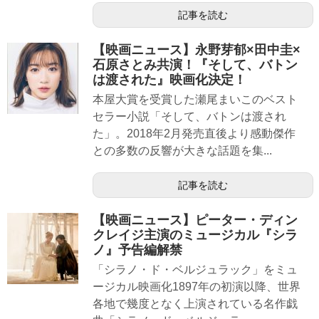
記事を読む
【映画ニュース】永野芽郁×田中圭×
石原さとみ共演！『そして、バトン
は渡された』映画化決定！
本屋大賞を受賞した瀬尾まいこのベスト
セラー小説「そして、バトンは渡され
た」。2018年2月発売直後より感動傑作
との多数の反響が大きな話題を集...
記事を読む
【映画ニュース】ピーター・ディン
クレイジ主演のミュージカル『シラ
ノ』予告編解禁
「シラノ・ド・ベルジュラック」をミュ
ージカル映画化1897年の初演以降、世界
各地で幾度となく上演されている名作戯