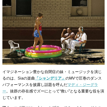
イマジネーション豊かな自閉症の妹・ミュージックを演じ
るのは、Siaの楽曲
「シャンデリア」
のMVで圧巻のダンス
パフォーマンスを披露し話題を呼んだ
マディ・ジーグラ
ー
。抜群の存在感でズーにとって“救い”となる重要な役を演
じています。