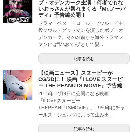
ブ・オデンカーク主演！何者でもな
いおっさんが暴れまくる『Mr.ノーバ
ディ』予告編公開！
ドラマ「ベター・コール・ソウル」で主
役ソウル・グッドマンを演じたボブ・オ
デンカーク。その名前から海外ドラマフ
ァンには“Mr.おでん”として親...
記事を読む
【映画ニュース】スヌーピーが
CG/3Dに！ 映画『I LOVE スヌーピ
ー THE PEANUTS MOVIE』予告編
2015年12月4日に公開になる映画
『ILOVEスヌーピー
THEPEANUTSMOVIE』。1950︎年にチャ
ールズ・シュルツによって生み出...
記事を読む