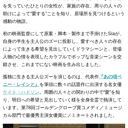
を失っていたひとりの女性が、家族の存在、周りの人々の
助けによって“愛する”ことを知り、居場所を見つけるという
感動の物語。
初の映画監督にして原案・脚本・製作まで手掛けたSiaが、
自身の半生を主人公のズーに投影し、愛すべき人々の存在
によって生きる希望を見出していくドラマシーンと、登場
人物の心情を表現したカラフルでポップな音楽シーンを交
錯させ、これまでにない映画を生み出しました。
孤独に生きる主人公ズーを演じるのは、代表作
『あの頃ペ
ニー・レインと』
を筆頭に数々の話題作に出演する名女優
ケイト・ハドソン
。周囲の人々との関わりの中で“愛”を知
り、明日への希望と見出していく様を全身全霊で熱演して
います。第78回ゴールデングローブ賞コメディ／ミュージ
カル部門で最優秀主演女優賞にノミネートされました。