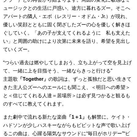
ュージックとの生活に戸惑い、途方に暮れるズー。そこへ
アパートの隣人・エボ（レスリー・オドム・Jr.）が現れ、
優しい笑顔とともに固く閉ざしたズーの心を優しく解きほ
ぐしていく。「あの子が支えてくれるように 私も支えた
い」と周囲の助けにより次第に未来を語り、希望を見出し
ていくズー。
“つらい過去は燃やしてしまおう、立ち上がって空を見上げ
て、一緒に上を目指そう、一緒ならきっと行ける”
主題歌
「Together」
の歌詞は、ずっと孤独だと思い生きて
きた主人公ズーへのエールにも聞こえ、＜明日への希望＞
と＜信じてくれる人達＝居場所＞は必ず見つかると観るも
のすべてに教えてくれます。
また劇中で流れる新たな楽曲
「1＋1」
も解禁に。ケイト・
ハドソンが少しハスキーながらもビビットな声で歌い上げ
るこの曲は、心躍る陽気なサウンドに“毎日がホリデー”“ビ