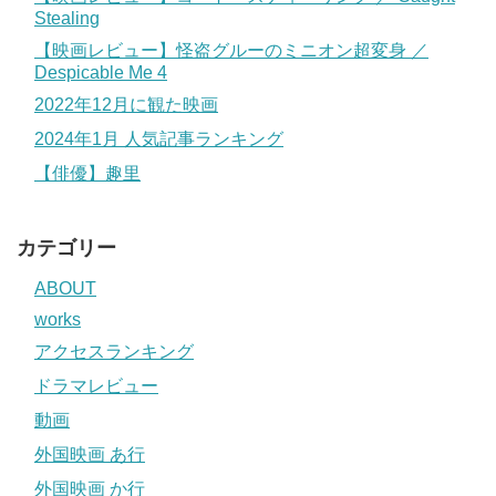
Stealing
【映画レビュー】怪盗グルーのミニオン超変身 ／
Despicable Me 4
2022年12月に観た映画
2024年1月 人気記事ランキング
【俳優】趣里
カテゴリー
ABOUT
works
アクセスランキング
ドラマレビュー
動画
外国映画 あ行
外国映画 か行