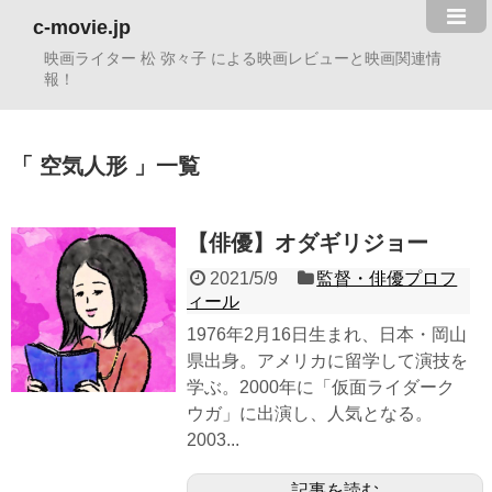
c-movie.jp
映画ライター 松 弥々子 による映画レビューと映画関連情
報！
空気人形
一覧
【俳優】オダギリジョー
2021/5/9
監督・俳優プロフ
ィール
1976年2月16日生まれ、日本・岡山
県出身。アメリカに留学して演技を
学ぶ。2000年に「仮面ライダーク
ウガ」に出演し、人気となる。
2003...
記事を読む