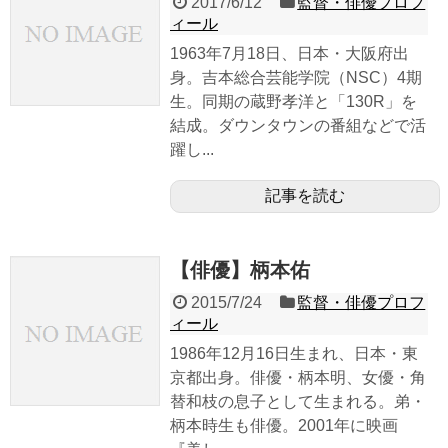
2017/6/12
監督・俳優プロフ
ィール
1963年7月18日、日本・大阪府出
身。吉本総合芸能学院（NSC）4期
生。同期の蔵野孝洋と「130R」を
結成。ダウンタウンの番組などで活
躍し...
記事を読む
【俳優】柄本佑
2015/7/24
監督・俳優プロフ
ィール
1986年12月16日生まれ、日本・東
京都出身。俳優・柄本明、女優・角
替和枝の息子として生まれる。弟・
柄本時生も俳優。2001年に映画